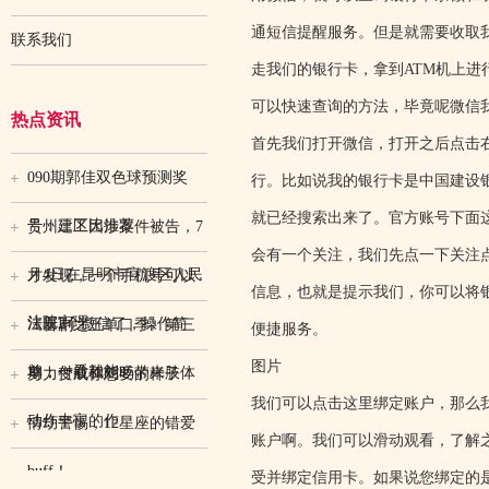
通短信提醒服务。但是就需要收取
联系我们
走我们的银行卡，拿到ATM机上
可以快速查询的方法，毕竟呢微信
热点资讯
首先我们打开微信，打开之后点击
090期郭佳双色球预测奖
行。比如说我的银行卡是中国建设
就已经搜索出来了。官方账号下面
号：三区比推荐
贵州建工因涉案件被告，7
会有一个关注，我们先点一下关注
月4日在昆明市官渡区人民
才发现，一个手机号可以
信息，也就是提示我们，你可以将
法院审理
注册2个微信了，操作简
《喜剧之王单口季》第三
便捷服务。
图片
单，一看就能
期：付航和刘旸带来肢体
努力变成你想要的样子
我们可以点击这里绑定账户，那么
动作丰富的作
情劫警惕，12星座的错爱
账户啊。我们可以滑动观看，了解
buff！
受并绑定信用卡。如果说您绑定的